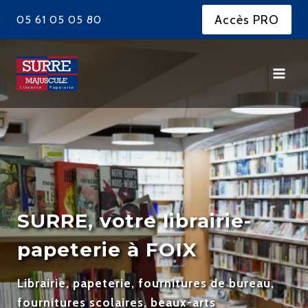
Aller
Accès PRO
05 61 05 05 80
au
contenu
SURRE, votre librairie-
papeterie à FOIX
Librairie, papeterie, fournitures de bureau,
fournitures scolaires, beaux-arts