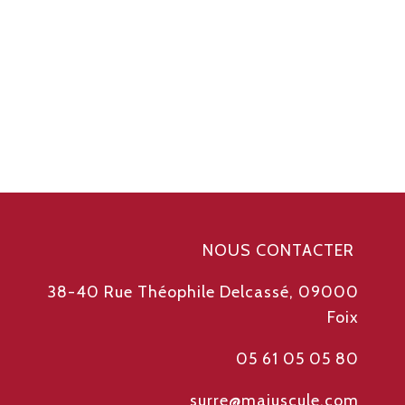
NOUS CONTACTER
38-40 Rue Théophile
Delcassé, 09000
Foix
05 61 05 05 80
surre@majuscule.com